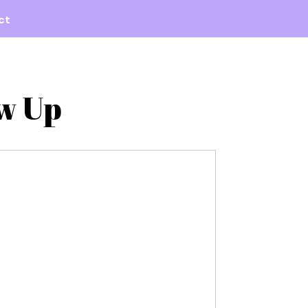
ct
w Up